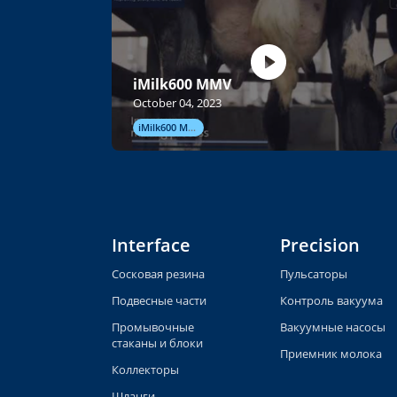
iMilk600 MMV
October 04, 2023
iMilk600 MMV
Interface
Precision
Сосковая резина
Пульсаторы
Подвесные части
Контроль вакуума
Промывочные
Вакуумные насосы
стаканы и блоки
Приемник молока
Коллекторы
Шланги