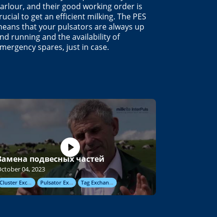
arlour, and their good working order is
rucial to get an efficient milking. The PES
eans that your pulsators are always up
nd running and the availability of
mergency spares, just in case.
Замена подвесных частей
ctober 04, 2023
Cluster Exchange
Pulsator Exchange
Tag Exchange