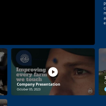
p
c
m
a
e
O
Company Presentation
October 05, 2023