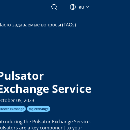
Search
RU
Часто задаваемые вопросы (FAQs)
Pulsator
Exchange Service
ctober 05, 2023
cluster exchange
tag exchange
ntroducing the Pulsator Exchange Service.
ulsators are a key component to your