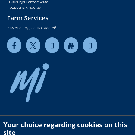
Цилиндры автосъема
подвесных частей
Farm Services
Замена подвесных частей
Your choice regarding cookies on this
Copyright © 2026 milkrite | InterPuls. All rights reserved.
site
Privacy and Cookie Policy