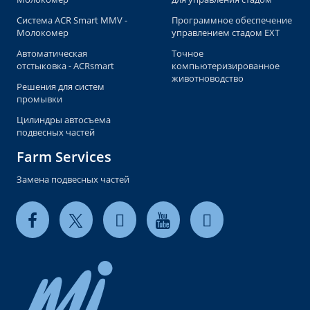
Система ACR Smart MMV -
Программное обеспечение
Молокомер
управлением стадом EXT
Автоматическая
Точное
отстыковка - ACRsmart
компьютеризированное
животноводство
Решения для систем
промывки
Цилиндры автосъема
подвесных частей
Farm Services
Замена подвесных частей