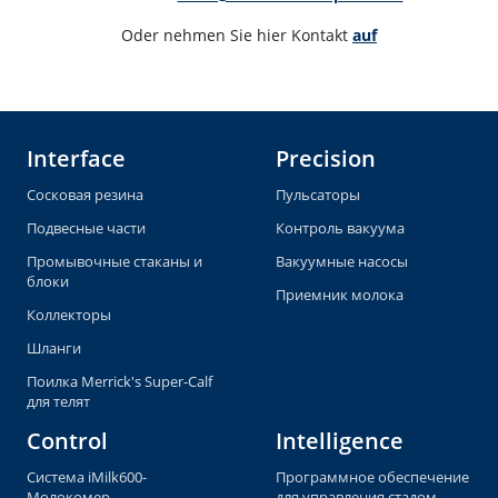
Oder nehmen Sie hier Kontakt 
auf
Interface
Precision
Сосковая резина
Пульсаторы
Подвесные части
Контроль вакуума
Промывочные стаканы и
Вакуумные насосы
блоки
Приемник молока
Коллекторы
Шланги
Поилка Merrick's Super-Calf
для телят
Control
Intelligence
Система iMilk600-
Программное обеспечение
Молокомер
для управления стадом