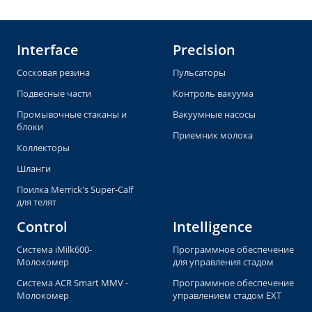
Interface
Precision
Сосковая резина
Пульсаторы
Подвесные части
Контроль вакуума
Промывочные стаканы и
Вакуумные насосы
блоки
Приемник молока
Коллекторы
Шланги
Поилка Merrick's Super-Calf
для телят
Control
Intelligence
Система iMilk600-
Программное обеспечение
Молокомер
для управления стадом
Система ACR Smart MMV -
Программное обеспечение
Молокомер
управлением стадом EXT