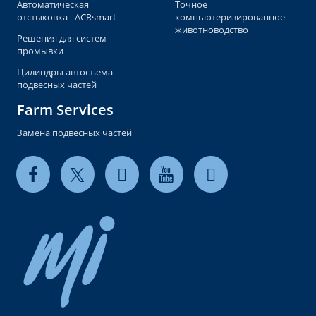
Автоматическая
Точное
отстыковка - ACRsmart
компьютеризированное
животноводство
Решения для систем
промывки
Цилиндры автосъема
подвесных частей
Farm Services
Замена подвесных частей