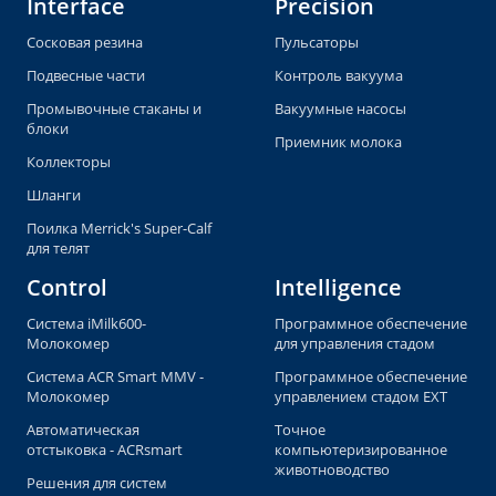
Interface
Precision
Сосковая резина
Пульсаторы
Подвесные части
Контроль вакуума
Промывочные стаканы и
Вакуумные насосы
блоки
Приемник молока
Коллекторы
Шланги
Поилка Merrick's Super-Calf
для телят
Control
Intelligence
Система iMilk600-
Программное обеспечение
Молокомер
для управления стадом
Система ACR Smart MMV -
Программное обеспечение
Молокомер
управлением стадом EXT
Автоматическая
Точное
отстыковка - ACRsmart
компьютеризированное
животноводство
Решения для систем