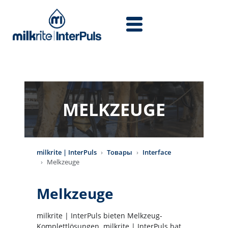
Перейти к основному содержанию
MELKZEUGE
milkrite | InterPuls
Товары
Interface
Melkzeuge
Melkzeuge
milkrite | InterPuls bieten Melkzeug-
Komplettlösungen. milkrite | InterPuls hat